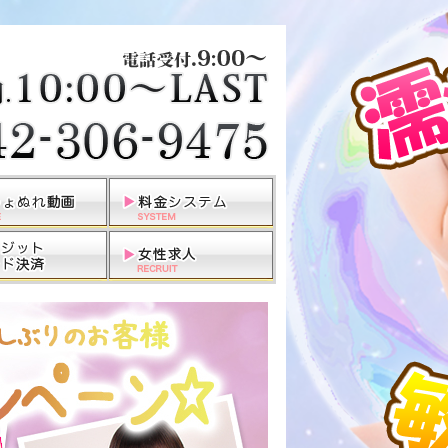
田無・ひばりヶ丘・西東京発