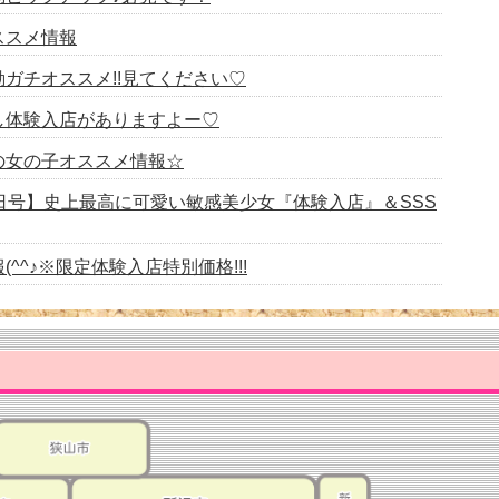
オススメ情報
日の出勤ガチオススメ!!見てください♡
日激推し体験入店がありますよー♡
日出勤の女の子オススメ情報☆
8月2日号】史上最高に可愛い敏感美少女『体験入店』＆SSS
情報(^^♪※限定体験入店特別価格!!!
月最終日！！！！オススメ情報(・ω・)
本日の出勤ガチオススメ!!見てください♡
日の出勤ピックアップ♪