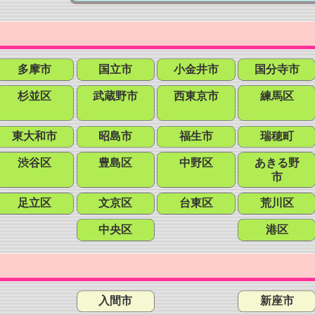
多摩市
国立市
小金井市
国分寺市
杉並区
武蔵野市
西東京市
練馬区
東大和市
昭島市
福生市
瑞穂町
渋谷区
豊島区
中野区
あきる野
市
足立区
文京区
台東区
荒川区
中央区
港区
入間市
新座市