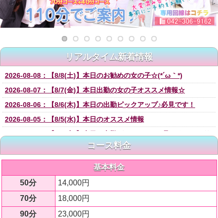
リアルタイム新着情報
2026-08-08：【8/8(土)】本日のお勧めの女の子☆(*´ω｀*)
2026-08-07：【8/7(金)】本日出勤の女の子オススメ情報☆
2026-08-06：【8/6(木)】本日の出勤ピックアップ♪必見です！
2026-08-05：【8/5(水)】本日のオススメ情報
2026-08-04：【8/4(火)】本日の出勤ガチオススメ!!見てください♡
コース料金
2026-08-03：【8/3(月)】本日激推し体験入店がありますよー♡
2026-08-02：【8/2(日)】本日出勤の女の子オススメ情報☆
基本料金
2026-08-02：【週刊ニュース8月2日号】史上最高に可愛い敏感美少
50分
14,000円
女『体験入店』＆SSS級の美人GAL入店しました♪
70分
18,000円
2026-08-01：【8/1(土)】 入店情報(^^♪※限定体験入店特別価格!!!
90分
23,000円
2026-07-31：【7/31(火)】7月最終日！！！！オススメ情報(・ω・)