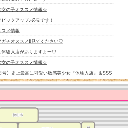
日出勤の女の子オススメ情報☆
日の出勤ピックアップ♪必見です！
オススメ情報
日の出勤ガチオススメ!!見てください♡
日激推し体験入店がありますよー♡
日出勤の女の子オススメ情報☆
8月2日号】史上最高に可愛い敏感美少女『体験入店』＆SSS
情報(^^♪※限定体験入店特別価格!!!
月最終日！！！！オススメ情報(・ω・)