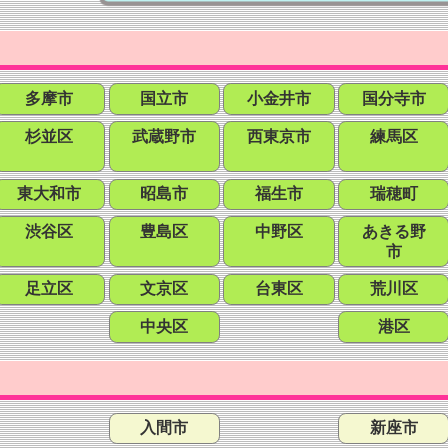
多摩市
国立市
小金井市
国分寺市
杉並区
武蔵野市
西東京市
練馬区
東大和市
昭島市
福生市
瑞穂町
渋谷区
豊島区
中野区
あきる野
市
足立区
文京区
台東区
荒川区
中央区
港区
入間市
新座市