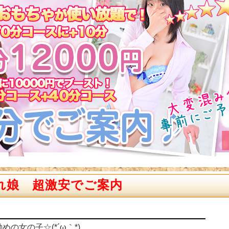
れ娘 超激安でご案内
お勧めの女の子☆(*´ω｀*)