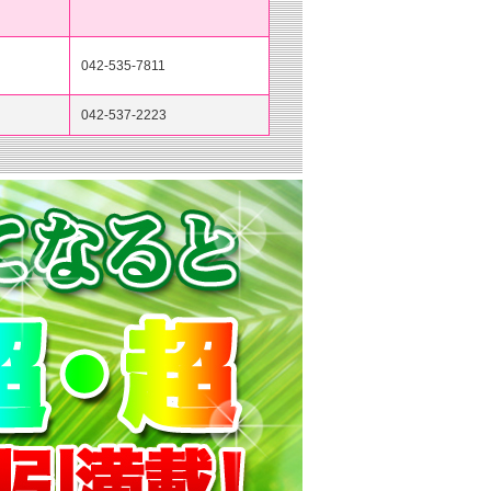
042-535-7811
042-537-2223