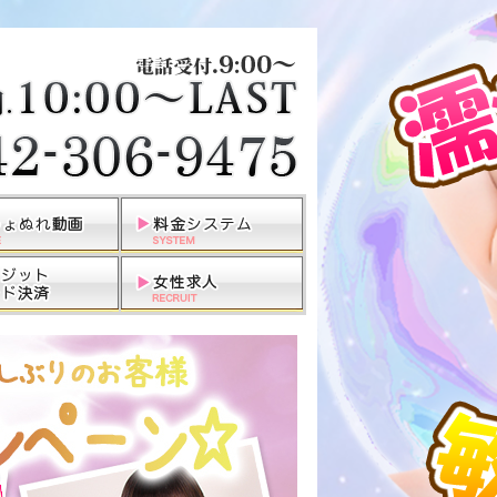
田無・ひばりヶ丘・西東京発